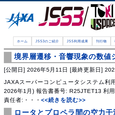
ホーム
JSS3のご紹介
JSS利用成果
刊行物
境界層遷移・音響現象の数値
[公開日]
2026年5月11日
[最終更新日]
20
JAXAスーパーコンピュータシステム利用成
2026年1月) 報告書番号: R25JTET13 
責任者:・・・
<<続きを読む>>
ロータとプロペラ間の空力干