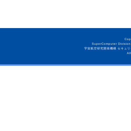
Cop
SuperComputer Division
宇宙航空研究開発機構 セキュリ
Al