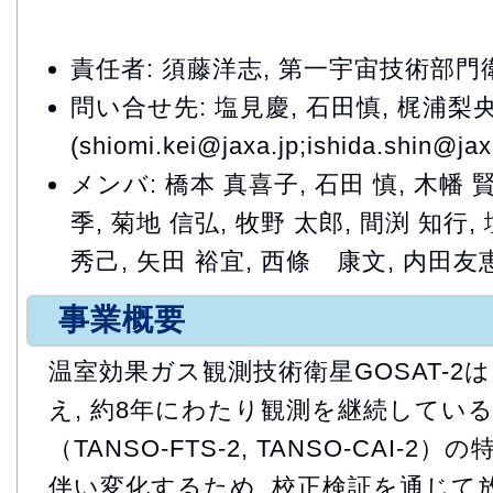
責任者: 須藤洋志, 第一宇宙技術部
問い合せ先: 塩見慶, 石田慎, 梶浦梨
(shiomi.kei@jaxa.jp;ishida.shin@jaxa
メンバ: 橋本 真喜子, 石田 慎, 木幡 賢
季, 菊地 信弘, 牧野 太郎, 間渕 知行,
秀己, 矢田 裕宜, 西條 康文, 内田友
事業概要
温室効果ガス観測技術衛星GOSAT-2は
え, 約8年にわたり観測を継続している
（TANSO-FTS-2, TANSO-CAI-
伴い変化するため, 校正検証を通じて放射