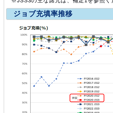
※JSS3の主な諸元は、補足1を参照
ジョブ充填率推移