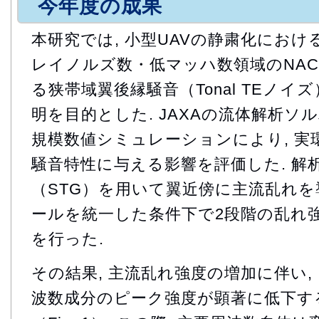
今年度の成果
本研究では, 小型UAVの静粛化におけ
レイノルズ数・低マッハ数領域のNACA
る狭帯域翼後縁騒音（Tonal TEノ
明を目的とした. JAXAの流体解析ソル
規模数値シミュレーションにより, 実
騒音特性に与える影響を評価した. 解析
（STG）を用いて翼近傍に主流乱れを
ールを統一した条件下で2段階の乱れ
を行った.
その結果, 主流乱れ強度の増加に伴い,
波数成分のピーク強度が顕著に低下す