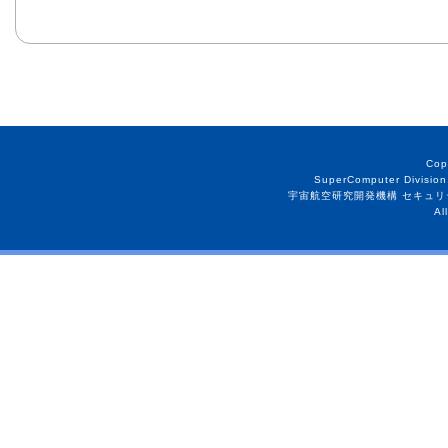
Cop
SuperComputer Division
宇宙航空研究開発機構 セキュリ
Al