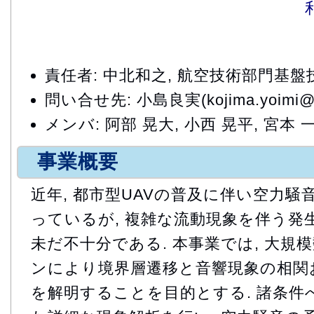
責任者: 中北和之, 航空技術部門基
問い合せ先: 小島良実(kojima.yoimi@ja
メンバ: 阿部 晃大, 小西 晃平, 宮本 
事業概要
近年, 都市型UAVの普及に伴い空力
っているが, 複雑な流動現象を伴う発
未だ不十分である. 本事業では, 大規
ンにより境界層遷移と音響現象の相関
を解明することを目的とする. 諸条件