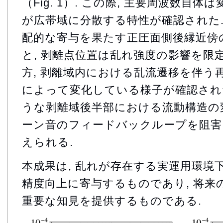
（Fig. 1）. この際, 主要周波数自体
が広帯域に分散する特性が確認された.
配的な寄与を果たす正圧面側後縁近傍
と, 剥離点位置は乱れ強度の影響を限
方, 剥離域内における乱流遷移を伴う再
によって変化している様子が確認された（F
うな剥離域後半部における流動構造の変
ーン音のフィードバックループを阻害
えられる.
本成果は, 乱れが存在する実運用環境
精度向上に寄与するものであり, 将来
重要な知見を提供するものである.