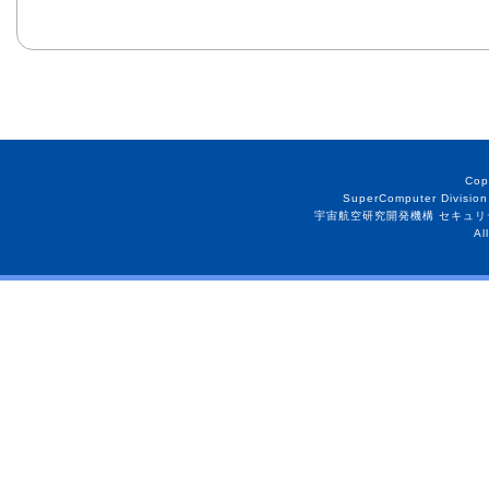
Cop
SuperComputer Division
宇宙航空研究開発機構 セキュリ
Al