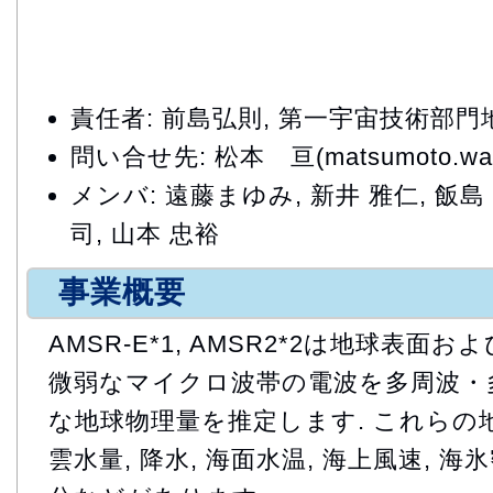
責任者: 前島弘則, 第一宇宙技術部
問い合せ先: 松本 亘(matsumoto.watar
メンバ: 遠藤まゆみ, 新井 雅仁, 飯島 
司, 山本 忠裕
事業概要
AMSR-E*1, AMSR2*2は地球表
微弱なマイクロ波帯の電波を多周波・多
な地球物理量を推定します. これらの
雲水量, 降水, 海面水温, 海上風速, 海氷