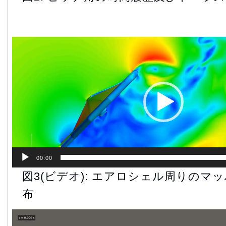
動
画
プ
レ
ー
ヤ
ー
00:00
図3(ビデオ): エアロシェル周りのマ
布
動
画