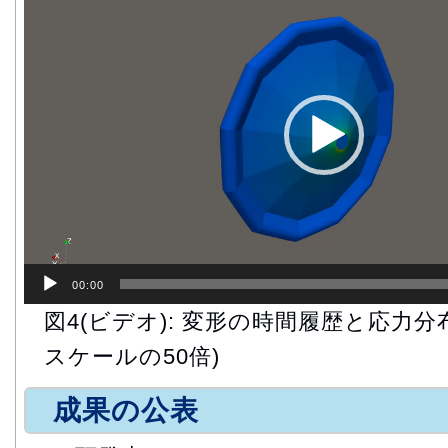
プ
レ
ー
ヤ
ー
00:00
図4(ビデオ): 変形の時間履歴と応力
スケールの50倍)
成果の公表