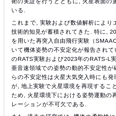
術の実証を行うとともに, 火星表面の
いる.
これまで, 実験および数値解析によ
技術的知見が蓄積されてきた. 特に, 2
を用いた再突入自由飛行実験（SMAAC
いて機体姿勢の不安定化が報告されている.
のRATS実験および2023年のRATS-
亜音速領域での姿勢の動的不安定性が確
らの不安定性は火星大気突入時にも発
が, 地上実験で火星環境を再現すること
ため, 火星環境下における姿勢運動の再
レーションが不可欠である.