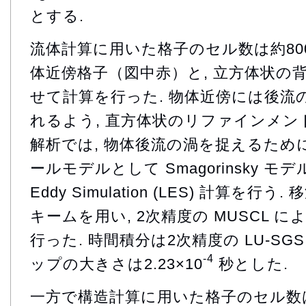
とする.
流体計算に用いた格子のセル数は約800
体近傍格子（図中赤）と, 立方体状の
せて計算を行った. 物体近傍には後流
れるよう, 直方体状のリファインメン
解析では, 物体後流の渦を捉えるため
ールモデルとして Smagorinsky モデ
Eddy Simulation (LES) 計算を行う
キームを用い, 2次精度の MUSCL 
行った. 時間積分は2次精度の LU-SG
-4
ップの大きさは2.23×10
秒とした.
一方で構造計算に用いた格子のセル数は約