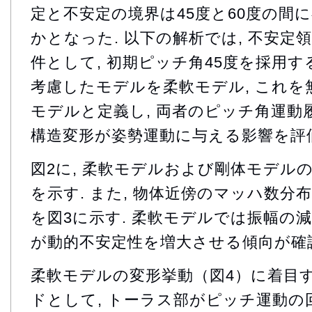
定と不安定の境界は45度と60度の間
かとなった. 以下の解析では, 不安定
件として, 初期ピッチ角45度を採用す
考慮したモデルを柔軟モデル, これ
モデルと定義し, 両者のピッチ角運動
構造変形が姿勢運動に与える影響を評
図2に, 柔軟モデルおよび剛体モデル
を示す. また, 物体近傍のマッハ数分
を図3に示す. 柔軟モデルでは振幅の減
が動的不安定性を増大させる傾向が確
柔軟モデルの変形挙動（図4）に着目す
ドとして, トーラス部がピッチ運動の