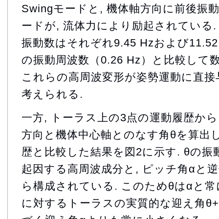
Swingモードと, 機体軸方向に前後振動するA
ードが, 流体力により励起されている.
振動数はそれぞれ9.45 Hzおよび11.5
の振動周波数（0.26 Hz）と比較して
これらの高周波変形が姿勢運動に直接
考えられる.
一方, トーラス上の3点の運動履歴から
方向と機体中心軸とのなす角θを算出し
歴と比較した結果を図2に示す. θの振動は
起因する高周波成分と, ピッチ角αと
ら構成されている. このためθはαと常
に対するトーラスの実質的な迎え角θ+