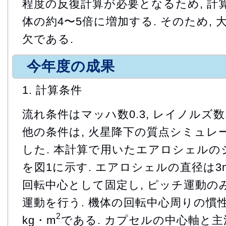
程度の反復計算が必要となるため, 計
体の約4〜5倍に増加する. そのため,
欠である.
今年度の成果
1. 計算条件
流れ条件はマッハ数0.3, レイノルズ数1.
他の条件は, 火星降下の質点シミュレ
した. 本計算で用いたエアロシェル
を図1に示す. エアロシェルの直径は3
回転中心として固定し, ピッチ運動の
運動を行う. 機体の回転中心周りの慣性
2
kg・m
である. カプセルの中心軸と