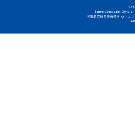
Cop
SuperComputer Division
宇宙航空研究開発機構 セキュリ
Al