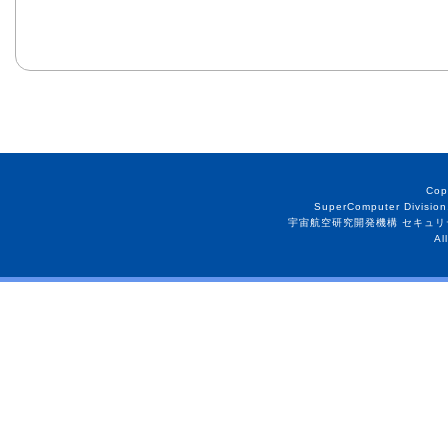
Cop
SuperComputer Division
宇宙航空研究開発機構 セキュリ
Al