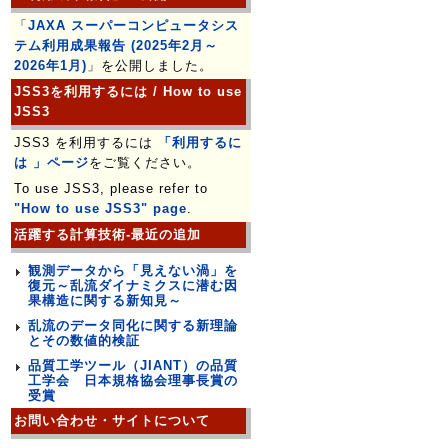
「
JAXA スーパーコンピュータシス
テム利用成果報告 (2025年2月～
2026年1月)
」を公開しました。
JSS3を利用するには / How to use
JSS3
JSS3 を利用するには
「利用するに
は 」ページ
をご覧ください。
To use JSS3, please refer to
"How to use JSS3" page
.
活躍する計算技術-最近の追加
観測データから「見えない渦」を
復元～乱流ダイナミクスに潜む因
果構造に関する新知見～
乱流のデータ同化に関する新理論
とその数値的検証
品質工学ツール（JIANT）の品質
工学会 日本規格協会理事長賞の
受賞
お問い合わせ・サイトについて