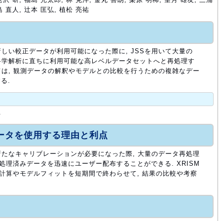
島 直人, 辻本 匡弘, 植松 亮祐
 新しい較正データが利用可能になった際に, JSSを用いて大量の
, 科学解析に直ちに利用可能な高レベルデータセットへと再処理す
いては, 観測データの解釈やモデルとの比較を行うための複雑なデー
る.
.
ュータを使用する理由と利点
 新たなキャリブレーションが必要になった際, 大量のデータ再処理
処理済みデータを迅速にユーザー配布することができる. XRISM
ル計算やモデルフィットを短期間で終わらせて, 結果の比較や考察