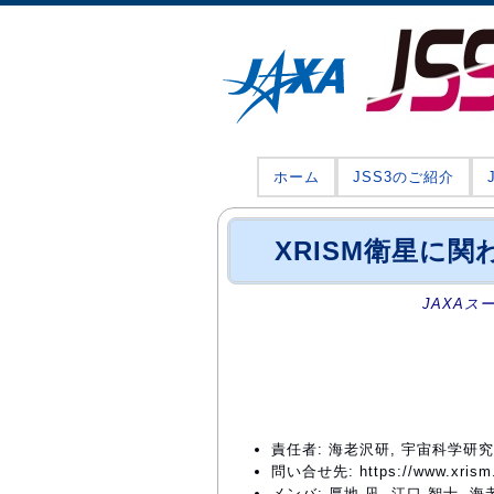
ホーム
JSS3のご紹介
XRISM衛星に
JAXAス
責任者: 海老沢研, 宇宙科学研
問い合せ先: https://www.xrism.j
メンバ: 厚地 凪, 江口 智士, 海