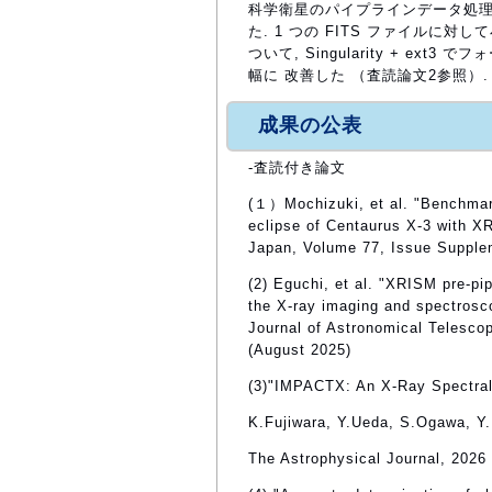
科学衛星のパイプラインデータ処理
た. 1 つの FITS ファイルに対して
ついて, Singularity + ex
幅に 改善した （査読論文2参照）.
成果の公表
-査読付き論文
(１）Mochizuki, et al. "Benchmark
eclipse of Centaurus X-3 with X
Japan, Volume 77, Issue Suppl
(2) Eguchi, et al. "XRISM pre-pi
the X-ray imaging and spectrosc
Journal of Astronomical Telesco
(August 2025)
(3)"IMPACTX: An X-Ray Spectral
K.Fujiwara, Y.Ueda, S.Ogawa, Y
The Astrophysical Journal, 2026