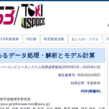
JSS利用成果
刊行物
研究開発活動
おしらせ・コラム
関わるデータ処理・解析とモデル計算
ーパーコンピュータシステム利用成果報告(2025年2月～2026年1月)
報告書番号
: R25JDU10507
利用分野
: 宇宙科学
PDF(準備中)
究所宇宙物理学研究系
axa.jp/(ebisawa.ken@jaxa.jp)
老沢 研, 福島 光太郎, 林 克洋, 金丸 善朗, 栗原 明稀, 望月 雄友, 三浦