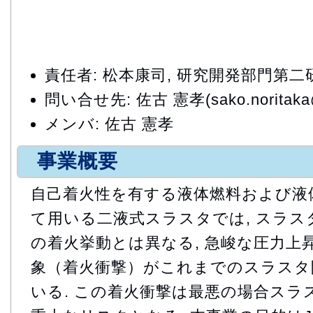
責任者: 松本康司, 研究開発部門第
問い合せ先: 佐古 憲孝(sako.noritaka@
メンバ: 佐古 憲孝
事業概要
自己着火性を有する液体燃料および液
て用いる二液式スラスタでは, スラ
の着火挙動とは異なる, 急峻な圧力上
象（着火衝撃）がこれまでのスラスタ
いる. この着火衝撃は最悪の場合スラ