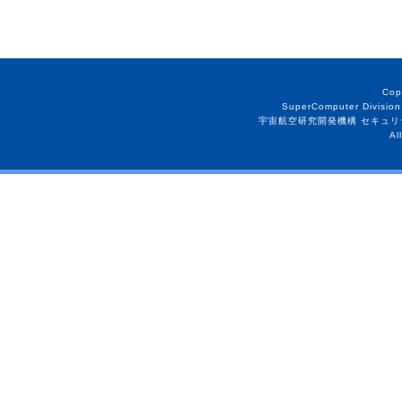
Cop
SuperComputer Division
宇宙航空研究開発機構 セキュリ
Al