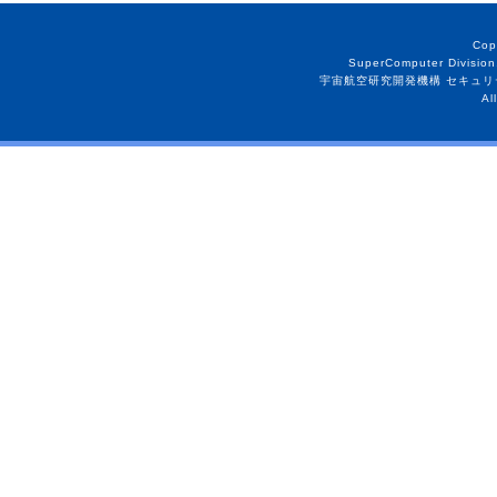
Cop
SuperComputer Division
宇宙航空研究開発機構 セキュリ
Al