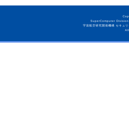
Cop
SuperComputer Division
宇宙航空研究開発機構 セキュリ
Al