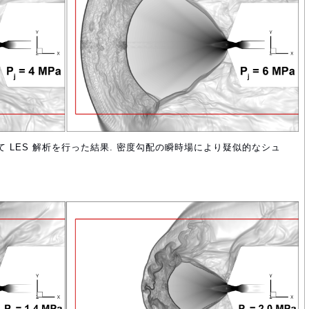
ついて LES 解析を行った結果. 密度勾配の瞬時場により疑似的なシュ