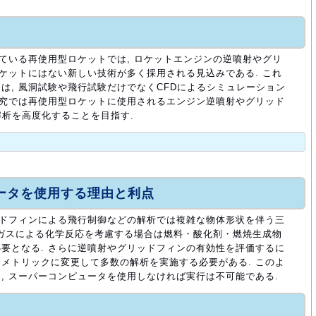
れている再使用型ロケットでは, ロケットエンジンの逆噴射やグリ
ロケットにはない新しい技術が多く採用される見込みである. これ
は, 風洞試験や飛行試験だけでなくCFDによるシミュレーション
研究では再使用型ロケットに使用されるエンジン逆噴射やグリッド
解析を高度化することを目指す.
ュータを使用する理由と利点
ッドフィンによる飛行制御などの解析では複雑な物体形状を伴う三
燃焼ガスによる化学反応を考慮する場合は燃料・酸化剤・燃焼生成物
要となる. さらに逆噴射やグリッドフィンの有効性を評価するに
メトリックに変更して多数の解析を実施する必要がある. このよ
, スーパーコンピュータを使用しなければ実行は不可能である.