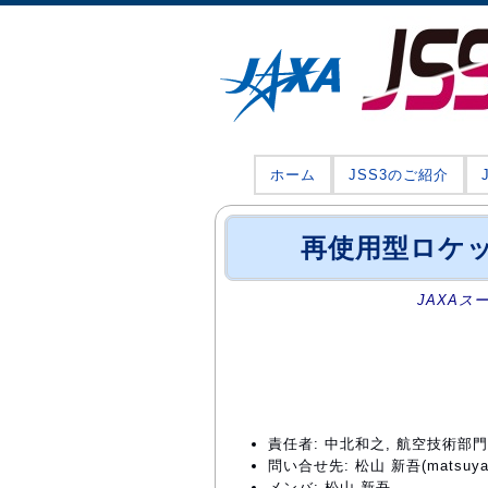
ホーム
JSS3のご紹介
再使用型ロケッ
JAXAス
責任者: 中北和之, 航空技術
問い合せ先: 松山 新吾(matsuyama
メンバ: 松山 新吾