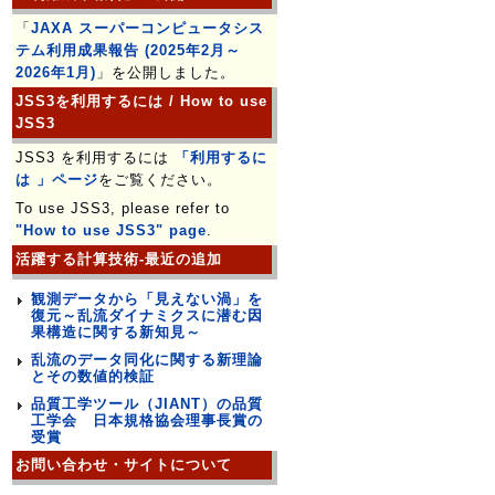
「
JAXA スーパーコンピュータシス
テム利用成果報告 (2025年2月～
2026年1月)
」を公開しました。
JSS3を利用するには / How to use
JSS3
JSS3 を利用するには
「利用するに
は 」ページ
をご覧ください。
To use JSS3, please refer to
"How to use JSS3" page
.
活躍する計算技術-最近の追加
観測データから「見えない渦」を
復元～乱流ダイナミクスに潜む因
果構造に関する新知見～
乱流のデータ同化に関する新理論
とその数値的検証
品質工学ツール（JIANT）の品質
工学会 日本規格協会理事長賞の
受賞
お問い合わせ・サイトについて