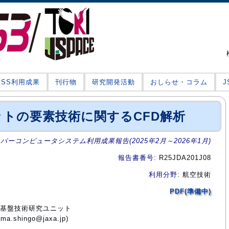
JSS利用成果
刊行物
研究開発活動
おしらせ・コラム
トの要素技術に関するCFD解析
ーパーコンピュータシステム利用成果報告(2025年2月～2026年1月)
報告書番号
: R25JDA201J08
利用分野
: 航空技術
PDF(準備中)
部門基盤技術研究ユニット
.shingo@jaxa.jp)