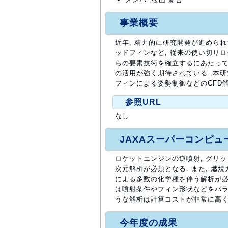
事業概要
近年, 精力的に研究開発が進めら
ッドフィンなど, 従来の使い切り
らの要素技術を確立するにあたって
の活用が強く期待されている. 本
フィンによる姿勢制御などのCFD
参照URL
なし
JAXAスーパーコンピ
ロケットエンジンの逆噴射, グリ
次元解析が必須となる. また, 
による多数の化学種を伴う解析が必
は噴射条件やフィン形状などをパラ
うな解析は計算コストが非常に高く
今年度の成果