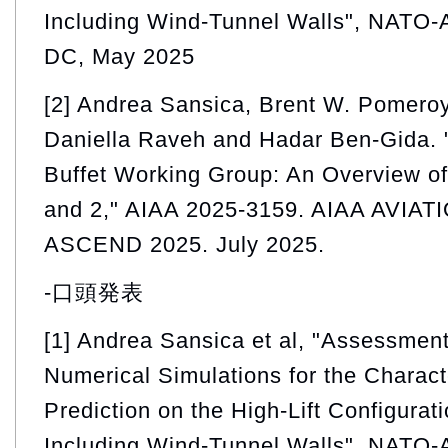
Including Wind-Tunnel Walls", NATO-
DC, May 2025
[2] Andrea Sansica, Brent W. Pomeroy
Daniella Raveh and Hadar Ben-Gida
Buffet Working Group: An Overview o
and 2," AIAA 2025-3159. AIAA AVI
ASCEND 2025. July 2025.
-口頭発表
[1] Andrea Sansica et al, "Assessment 
Numerical Simulations for the Charact
Prediction on the High-Lift Configur
Including Wind-Tunnel Walls", NATO-