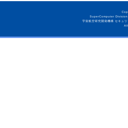
Cop
SuperComputer Division
宇宙航空研究開発機構 セキュリ
Al