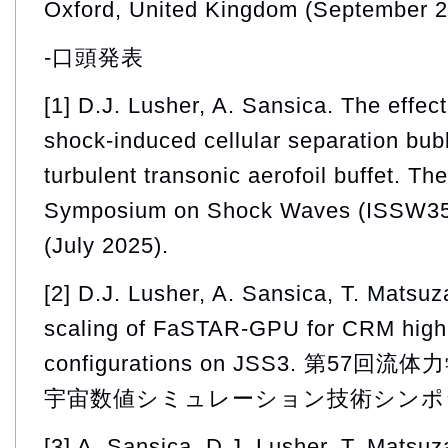
Oxford, United Kingdom (September 2
-口頭発表
[1] D.J. Lusher, A. Sansica. The effec
shock-induced cellular separation bu
turbulent transonic aerofoil buffet. Th
Symposium on Shock Waves (ISSW35) 
(July 2025).
[2] D.J. Lusher, A. Sansica, T. Matsu
scaling of FaSTAR-GPU for CRM high-li
configurations on JSS3. 第5
宇宙数値シミュレーション技術シンポジウム (
[3] A. Sansica, D.J. Lusher, T. Matsuza