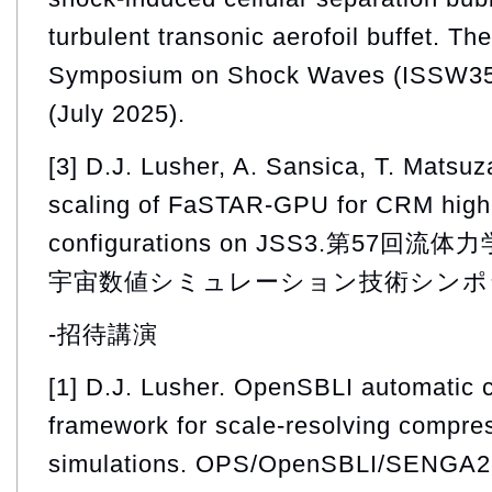
turbulent transonic aerofoil buffet. Th
Symposium on Shock Waves (ISSW35) 
(July 2025).
[3] D.J. Lusher, A. Sansica, T. Matsu
scaling of FaSTAR-GPU for CRM high-li
configurations on JSS3.第57
宇宙数値シミュレーション技術シンポジウム (
-招待講演
[1] D.J. Lusher. OpenSBLI automatic 
framework for scale-resolving compres
simulations. OPS/OpenSBLI/SENGA2 