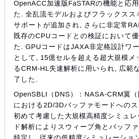
OpenACC加速版FaSTARの機能と
た. 全乱流モデルおよびフラックスス
サポートが追加され, さらに非定常RA
既存のCPUコードとの検証において
た. GPUコードはJAXA非定格設計
として, 15億セルを超える超大規模
るCRM-HL失速解析に用いられ, 広
了した.
OpenSBLI（DNS）：NASA-CRM翼
における2D/3Dバッファモードへの
初めて考慮した大規模高精度シミュレー
ド解析によりスウィープ角とバッファ
特定し, 従来の低精度シミュレーショ