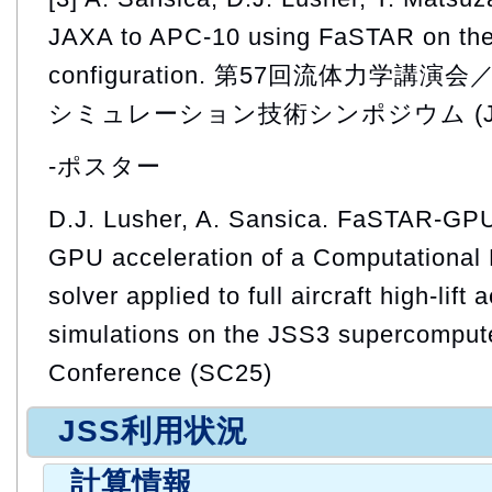
JAXA to APC-10 using FaSTAR on the 
configuration. 第57回流体力学講
シミュレーション技術シンポジウム (July
-ポスター
D.J. Lusher, A. Sansica. FaSTAR-G
GPU acceleration of a Computational
solver applied to full aircraft high-lif
simulations on the JSS3 supercomput
Conference (SC25)
JSS利用状況
計算情報