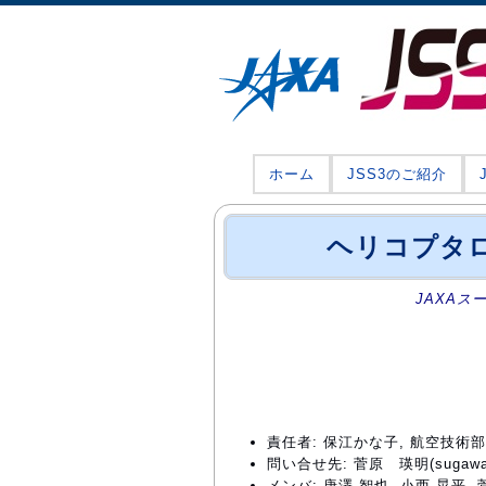
ホーム
JSS3のご紹介
ヘリコプタ
JAXAス
責任者: 保江かな子, 航空技
問い合せ先: 菅原 瑛明(sugawara.
メンバ: 唐澤 智也, 小西 晃平, 