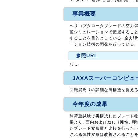
事業概要
ヘリコプタロータブレードの空力弾
値シミュレーションで把握すること
することを目的としている. 空力
ーション技術の開発を行っている.
参照URL
なし
JAXAスーパーコンピ
回転翼周りの詳細な渦構造を捉える
今年度の成果
静荷重試験で再構成したブレード物性
果より, 面内およびねじり剛性, 
たブレード変形量と比較を行った. 
される弾性変形は改善されることを