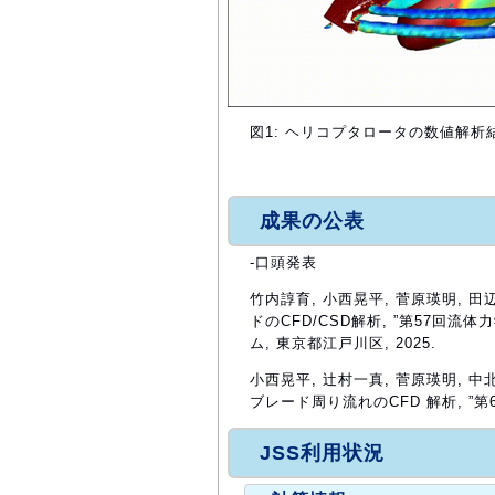
図1: ヘリコプタロータの数値解析
成果の公表
-口頭発表
竹内諄育, 小西晃平, 菅原瑛明, 
ドのCFD/CSD解析, ”第57回
ム, 東京都江戸川区, 2025.
小西晃平, 辻村一真, 菅原瑛明, 
ブレード周り流れのCFD 解析, ”第
JSS利用状況