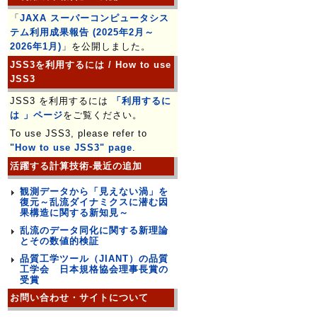
「
JAXA スーパーコンピュータシス
テム利用成果報告 (2025年2月～
2026年1月)
」を公開しました。
JSS3を利用するには / How to use
JSS3
JSS3 を利用するには
「利用するに
は 」ページ
をご覧ください。
To use JSS3, please refer to
"How to use JSS3" page
.
活躍する計算技術-最近の追加
観測データから「見えない渦」を
復元～乱流ダイナミクスに潜む因
果構造に関する新知見～
乱流のデータ同化に関する新理論
とその数値的検証
品質工学ツール（JIANT）の品質
工学会 日本規格協会理事長賞の
受賞
お問い合わせ・サイトについて