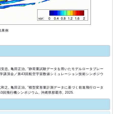
結果例
田辺安忠, 亀田正治, ”静荷重試験データを用いたモデルロータブレー
流体力学講演会／第43回航空宇宙数値シミュレーション技術シンポジウ
中北和之, 亀田正治, ”模型変形量計測データに基づく前進飛行ロータ
63回飛行機シンポジウム, 沖縄県那覇市, 2025.