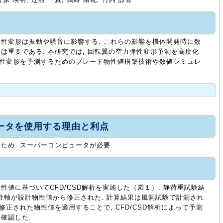
性変形は振動や騒音に影響する. これらの影響を機体開発時に数
は重要である. 本研究では, 回転翼の空力弾性変形予測を高度化
弾性変形を予測するためのブレード物性値構築技術や数値シミュレ
ュータを使用する理由と利点
ため, スーパーコンピュータが必要.
値に基づいてCFD/CSD解析を実施した（図１）. 静荷重試験結
弾性軸が設計物性値から修正された. 計算結果は風洞試験で計測され
修正された物性値を適用することで, CFD/CSD解析によって予測
確認した.