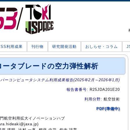
JSS利用成果
刊行物
研究開発活動
おしらせ・コラム
ロータブレードの空力弾性解析
ーパーコンピュータシステム利用成果報告(2025年2月～2026年1月)
報告書番号
: R25JDA201E20
利用分野
: 航空技術
PDF(準備中)
術部門航空利用拡大イノベーションハブ
hideaki@jaxa.jp)
菅原 瑛明, 辻村 一真, 鶴蒔 由花, 竹内 諄育