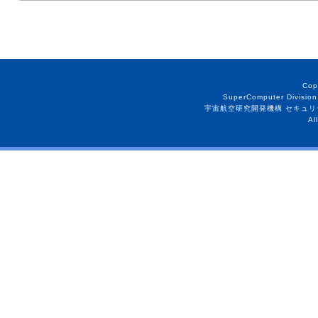
Cop
SuperComputer Division
宇宙航空研究開発機構 セキュリ
Al