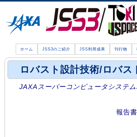
ホーム
JSS3のご紹介
JSS利用成果
刊行物
ロバスト設計技術/ロバス
JAXAスーパーコンピュータシステム利
報告