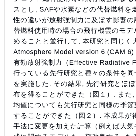
スとし, SAFや水素などの代替燃料
性の違いが放射強制力に及ぼす影響の調
替燃料使用時の場合の飛行機雲のモデ
めることと並行して, 本研究と同じく大気
Atmosphere Model version 6 (
有効放射強制力（Effective Radiative 
行っている先行研究と種々の条件を同一
を実施した. その結果, 先行研究とほ
布を得ることができた（図１）. また,
均値についても先行研究と同様の季節
することができた（図２）. 本成果が
手法に変更を加えた計算（例えば大気