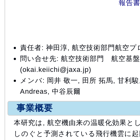
報告
責任者: 神田淳, 航空技術部門航空
問い合せ先: 航空技術部門 航空基
(okai.keiichi@jaxa.jp)
メンバ: 岡井 敬一, 田所 拓馬, 甘利駿, Er
Andreas, 中谷辰爾
事業概要
本研究は, 航空機由来の温暖化効果と
しのぐと予測されている飛行機雲に起