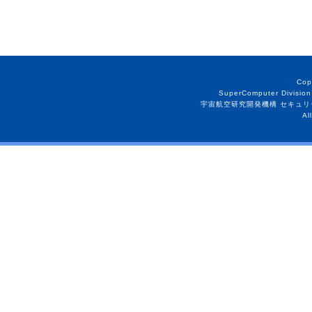
Cop
SuperComputer Division
宇宙航空研究開発機構 セキュリ
Al