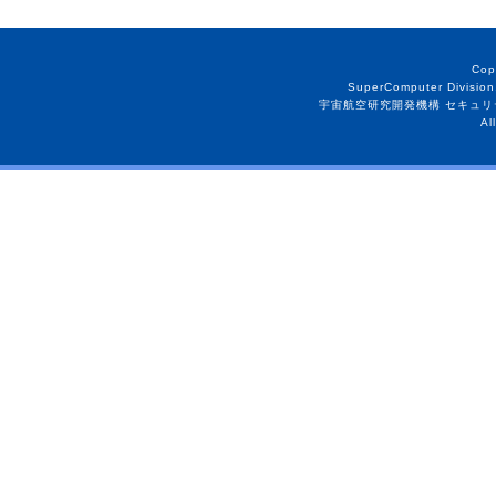
Cop
SuperComputer Division
宇宙航空研究開発機構 セキュリ
Al