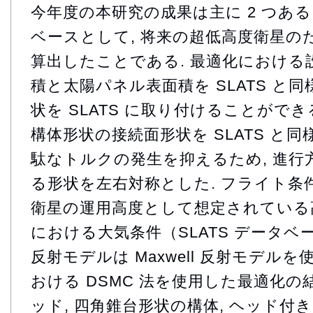
今年度の本研究の成果は主に 2 つある. 1
ベースとして, 将来の超低高度衛星の
算出したことである. 最適化における設
積と太陽パネル表面積を SLATS と同様
状を SLATS に取り付けることがで
構体形状の接続面形状を SLATS と同様
駄なトルクの発生を抑えるため, 進行
る形状を左右対称とした. フライト条件
衛星の運用高度として想定されている高度
における大気条件（SLATS データベ
反射モデルは Maxwell 反射モデルを
おける DSMC 法を使用した最適化の
ッド, 四角錐台形状の構体, ヘッド付