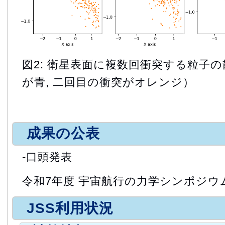
図2: 衛星表面に複数回衝突する粒子
が青, 二回目の衝突がオレンジ）
成果の公表
-口頭発表
令和7年度 宇宙航行の力学シンポジウ
JSS利用状況