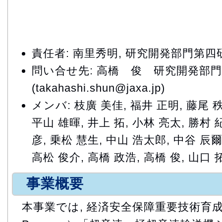
責任者: 南里秀明, 研究開発部門第
問い合せ先: 高橋 俊 研究開発部
(takahashi.shun@jaxa.jp)
メンバ: 枝廣 美佳, 福井 正明, 藤尾 秩
平山 雄暉, 井上 拓, 小林 亮太, 勝村 
彦, 乗松 慧生, 中山 浩太郎, 中谷 辰爾
高松 俊介, 高橋 政浩, 高橋 俊, 山口 
事業概要
本事業では, 経済安全保障重要技術育