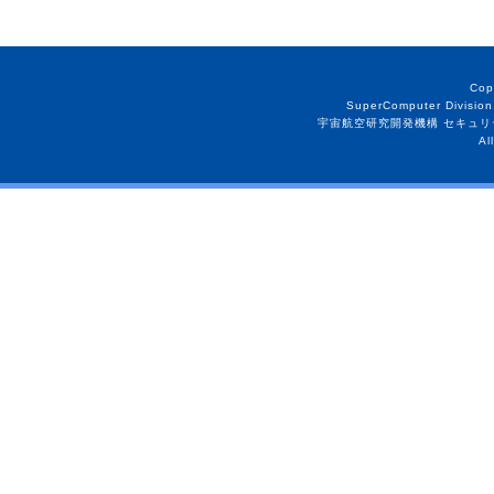
Cop
SuperComputer Division
宇宙航空研究開発機構 セキュリ
Al