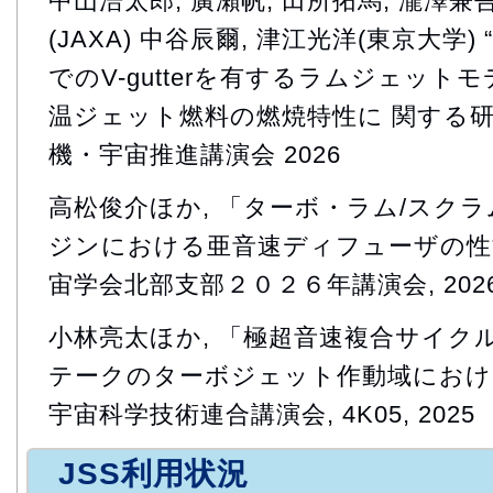
中山浩太郎, 廣瀨帆, 田所拓馬, 瀧澤兼
(JAXA) 中谷辰爾, 津江光洋(東京大学)
でのV-gutterを有するラムジェッ
温ジェット燃料の燃焼特性に 関する研究
機・宇宙推進講演会 2026
高松俊介ほか, 「ターボ・ラム/スク
ジンにおける亜音速ディフューザの性能
宙学会北部支部２０２６年講演会, 202
小林亮太ほか, 「極超音速複合サイク
テークのターボジェット作動域における
宇宙科学技術連合講演会, 4K05, 2025
JSS利用状況