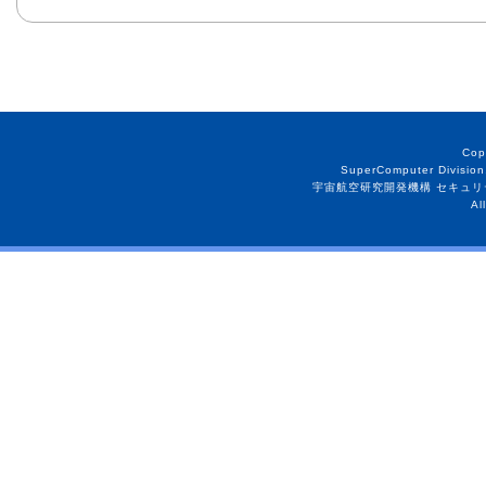
Cop
SuperComputer Division
宇宙航空研究開発機構 セキュリ
Al