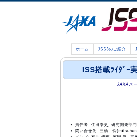
ホーム
JSS3のご紹介
ISS搭載ﾗｲﾀﾞ
JAXAス
責任者: 住田泰史, 研究開発
問い合せ先: 三橋 怜(mitsuhashi.
メンバ: 石井 優輝, 河野 颯, 三