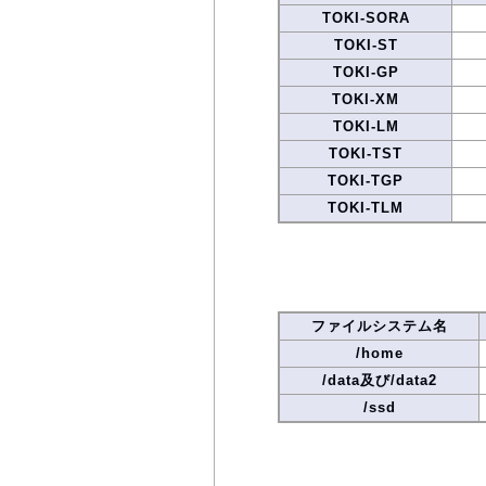
TOKI-SORA
TOKI-ST
TOKI-GP
TOKI-XM
TOKI-LM
TOKI-TST
TOKI-TGP
TOKI-TLM
ファイルシステム名
/home
/data及び/data2
/ssd