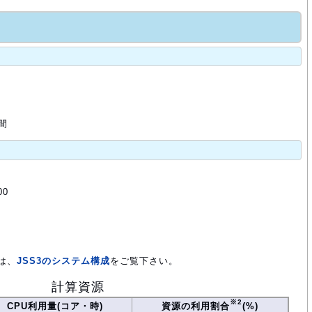
間
00
は、
JSS3のシステム構成
をご覧下さい。
計算資源
※2
CPU利用量(コア・時)
資源の利用割合
(%)