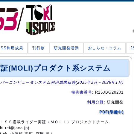
JSS利用成果
刊行物
研究開発活動
おしらせ・コラム
ｰ実証(MOLI)プロダクト系システム
ーパーコンピュータシステム利用成果報告(2025年2月～2026年1月)
報告書番号
: R25JBG20201
利用分野
: 研究開発
PDF(準備中)
部門ＩＳＳ搭載ライダー実証（ＭＯＬＩ）プロジェクトチーム
rei@jaxa.jp)
橋 怜, 中津留 高広, 澤田 義人