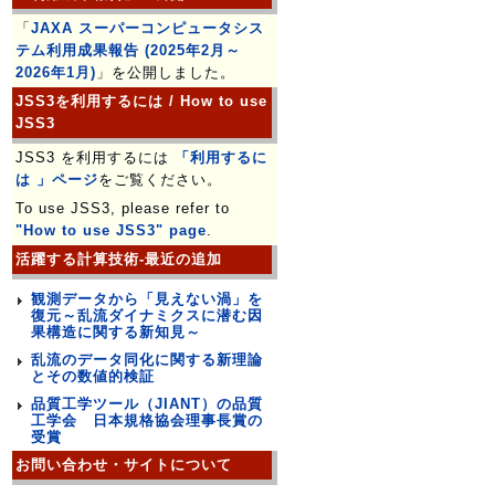
「
JAXA スーパーコンピュータシス
テム利用成果報告 (2025年2月～
2026年1月)
」を公開しました。
JSS3を利用するには / How to use
JSS3
JSS3 を利用するには
「利用するに
は 」ページ
をご覧ください。
To use JSS3, please refer to
"How to use JSS3" page
.
活躍する計算技術-最近の追加
観測データから「見えない渦」を
復元～乱流ダイナミクスに潜む因
果構造に関する新知見～
乱流のデータ同化に関する新理論
とその数値的検証
品質工学ツール（JIANT）の品質
工学会 日本規格協会理事長賞の
受賞
お問い合わせ・サイトについて