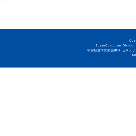
Cop
SuperComputer Division
宇宙航空研究開発機構 セキュリ
Al