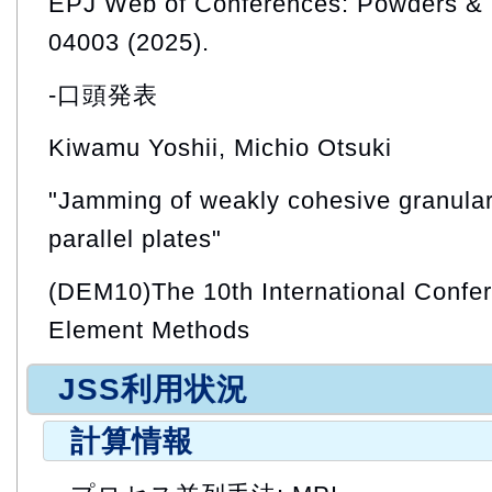
EPJ Web of Conferences: Powders & 
04003 (2025).
-口頭発表
Kiwamu Yoshii, Michio Otsuki
"Jamming of weakly cohesive granula
parallel plates"
(DEM10)The 10th International Confer
Element Methods
JSS利用状況
計算情報