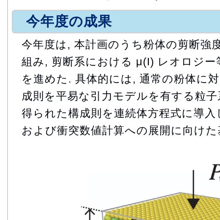
今年度の成果
今年度は, 本計画のうち粉体の剪断強
組み, 剪断系における μ(I) レオロ
を進めた. 具体的には, 通常の粉体
成則を平易な引力モデルを有する粒子系
得られた構成則を連続体方程式に導入し
および衝突数値計算への展開に向けた