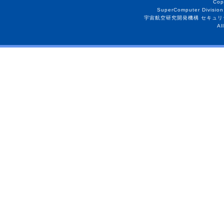
Cop
SuperComputer Division
宇宙航空研究開発機構 セキュリ
Al