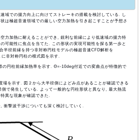
速域での揚力向上に向けてストレーキの搭載を検討している. し
形状は極超音速領域での厳しい空力加熱を引き起こすことが予想さ
空力加熱に耐えることができ, 鋭利な前縁により低速域の揚力特
の可能性に焦点を当てた. この形状の実現可能性を探る第一歩と
複合半径前縁を持つ非対称円柱モデルの極超音速CFD解析を
図１に非対称円柱の模式図を示す.
際の円柱前縁加熱率を示す. Θ=-10deg付近での変曲点が特徴的で
度場を示す. 図２から大半径側によどみ点があることが確認できる
径側で発生している. よって一般的な円柱形状と異なり, 最大熱流
特異な現象が確認できた.
, 衝撃波干渉についても深く検討していく.