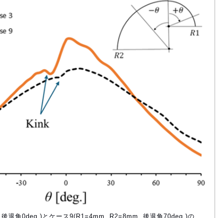
, 後退角0deg.)とケース9(R1=4mm, R2=8mm, 後退角70deg.)の