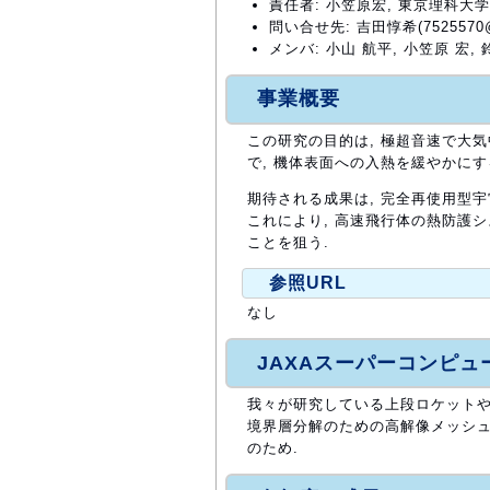
責任者: 小笠原宏, 東京理科大学
問い合せ先: 吉田惇希(7525570@ed
メンバ: 小山 航平, 小笠原 宏, 
事業概要
この研究の目的は, 極超音速で大
で, 機体表面への入熱を緩やかにす
期待される成果は, 完全再使用型
これにより, 高速飛行体の熱防護
ことを狙う.
参照URL
なし
JAXAスーパーコンピ
我々が研究している上段ロケットや
境界層分解のための高解像メッシュ
のため.