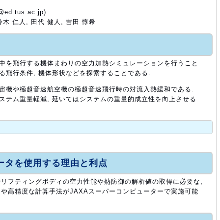
.tus.ac.jp)
鈴木 仁人, 田代 健人, 吉田 惇希
気中を飛行する機体まわりの空力加熱シミュレーションを行うこと
る飛行条件, 機体形状などを探索することである.
宇宙機や極超音速航空機の極超音速飛行時の対流入熱緩和である.
システム重量軽減, 延いてはシステムの重量的成立性を向上させる
ュータを使用する理由と利点
リフティングボディの空力性能や熱防御の解析値の取得に必要な,
や高精度な計算手法がJAXAスーパーコンピューターで実施可能