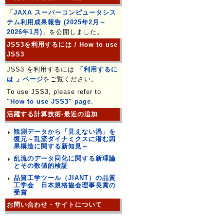
「
JAXA スーパーコンピュータシス
テム利用成果報告 (2025年2月～
2026年1月)
」を公開しました。
JSS3を利用するには / How to use
JSS3
JSS3 を利用するには
「利用するに
は 」ページ
をご覧ください。
To use JSS3, please refer to
"How to use JSS3" page
.
活躍する計算技術-最近の追加
観測データから「見えない渦」を
復元～乱流ダイナミクスに潜む因
果構造に関する新知見～
乱流のデータ同化に関する新理論
とその数値的検証
品質工学ツール（JIANT）の品質
工学会 日本規格協会理事長賞の
受賞
お問い合わせ・サイトについて