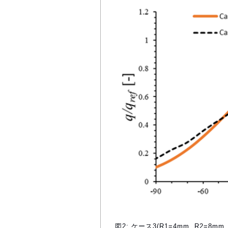
図2: ケース3(R1=4mm, R2=8mm