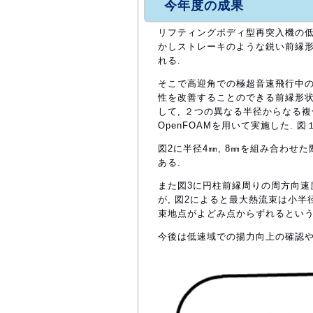
今年度の成果
リフティングボディ型再突入機の低
かしストレーキのような鋭い前縁
れる.
そこで高迎角での極超音速飛行中の
性を改善することのできる前縁形状
して, ２つの異なる半径からなる
OpenFOAMを用いて実施した. 
図2に半径4㎜, 8㎜を組み合わせた
ある.
また図3に円柱前縁周りの周方向速
が, 図2によると最大熱流束は小半
束地点がよどみ点からずれるという
今後は低速域での揚力向上の確認や