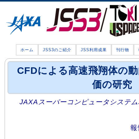
ホーム
JSS3のご紹介
JSS利用成果
刊行物
CFDによる高速飛翔体の
価の研究
JAXAスーパーコンピュータシステム利
報