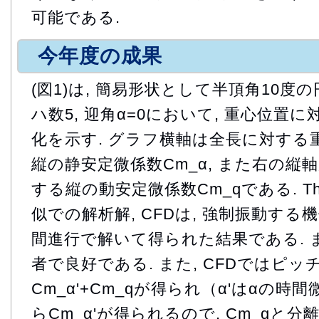
可能である.
今年度の成果
(図1)は, 簡易形状として半頂角10度
ハ数5, 迎角α=0において, 重心位置
化を示す. グラフ横軸は全長に対する重
縦の静安定微係数Cm_α, また右の縦
する縦の動安定微係数Cm_qである. Theo
似での解析解, CFDは, 強制振動す
間進行で解いて得られた結果である. ま
者で良好である. また, CFDではピッ
Cm_α'+Cm_qが得られ（α'はαの時
らCm_α'が得られるので, Cm_qと分