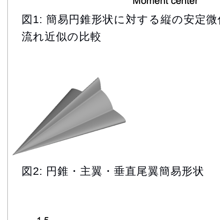
図1: 簡易円錐形状に対する縦の安定微係
流れ近似の比較
図2: 円錐・主翼・垂直尾翼簡易形状