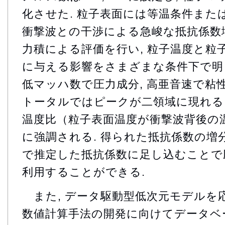
化させた. 粒子表面には等温条件また
衝撃波との干渉による急峻な抵抗係数
力積による評価を行い, 粒子温度と粒
に与える影響をさまざまな条件下で明
低マッハ数で圧力成分, 高亜音速で粘
トータルではピークが二領域に現れる
温度比（粒子表面温度が衝撃波背後の
に強調される. 得られた抵抗係数の増
で推定した抵抗係数に足し込むことで
利用することができる.
また, データ駆動型低次元モデルを
数値計算手法の開発に向けてデータベ