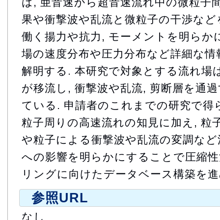
は, 亜音速から超音速流れ中の微粒子
果や衝撃波や乱流と微粒子の干渉などを
働く揚力や抗力, モーメントを明らか
場の速度分布や圧力分布など詳細な情
解明する. 本研究で対象とする流れ場
が移流し, 衝撃波や乱流, 剪断層を通
ている. 申請者のこれまでの研究で得
粒子周りの高速流れの知見に加え, 粒
や粒子による衝撃波や乱流の変調など
への影響を明らかにすることで圧縮性
リングに向けたデータベース構築を進
参照URL
なし