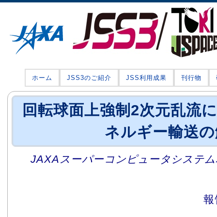
ホーム
JSS3のご紹介
JSS利用成果
刊行物
回転球面上強制2次元乱流
ネルギー輸送の
JAXAスーパーコンピュータシステム利
報