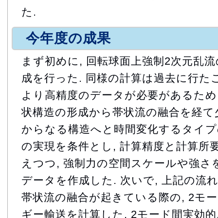
た.
今年度の成果
まず初めに, 回転球面上強制2次元乱
成を行った. 同様の計算は過去に行た
より高精度のデータが必要があるため,
状構造の形成から帯状流の融合を経て
からなる構造へと時間変化するタイプ
の実現を条件とし, 計算精度と計算所
えつつ, 強制力の空間スケールや強さ
データを作成した. 次いで, 上記の流
帯状流の融合が起きている際の, 2モ
ギー輸送を計算した. 2モード間実効