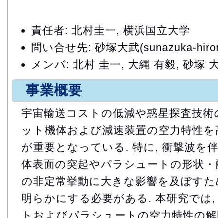
責任者: 北村圭一, 横浜国立大学
問い合せ先: 砂塚大武(sunazuka-hiromu
メンバ: 北村 圭一, 大縄 有毅, 砂塚 
事業概要
宇宙輸送コストの低減や惑星探査技術の
ット機体および減速装置の空力特性を
が重要となっている. 特に, 衝撃波を
体表面の突起やパラシュートの形状・
の非定常挙動に大きな影響を及ぼすため
明らかにする必要がある. 本研究では
トおよびパラシュートの空力特性の解明