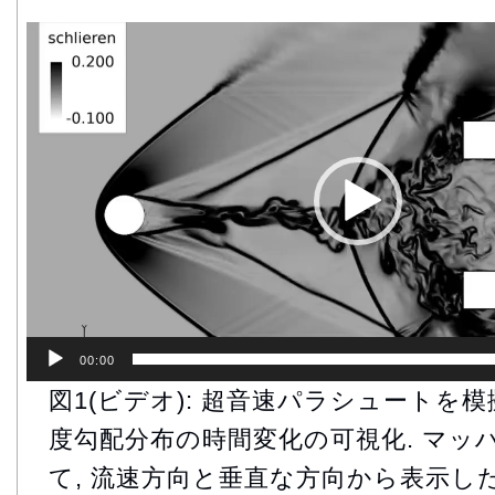
動
画
プ
レ
ー
ヤ
ー
00:00
図1(ビデオ): 超音速パラシュートを
度勾配分布の時間変化の可視化. マッ
て, 流速方向と垂直な方向から表示した