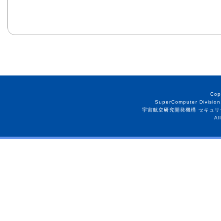
Cop
SuperComputer Division
宇宙航空研究開発機構 セキュリ
Al