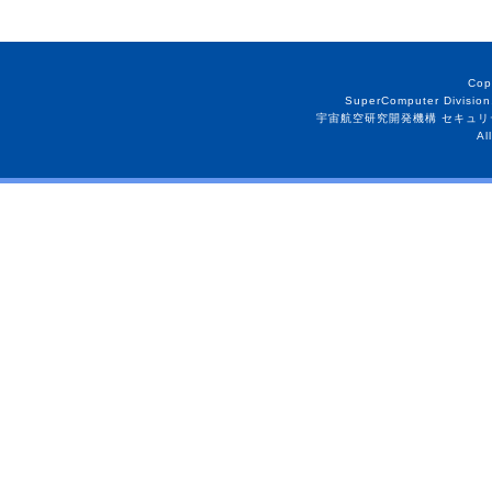
Cop
SuperComputer Division
宇宙航空研究開発機構 セキュリ
Al