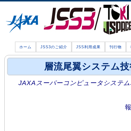
ホーム
JSS3のご紹介
JSS利用成果
刊行物
層流尾翼システム技
JAXAスーパーコンピュータシステム利