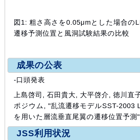
図1: 粗さ高さを0.05μmとした場合の
遷移予測位置と風洞試験結果の比較
成果の公表
-口頭発表
上島啓司, 石田貴大, 大平啓介, 徳川直
ポジウム, "乱流遷移モデルSST-2003 Lang
を用いた層流垂直尾翼の遷移位置予測"
JSS利用状況