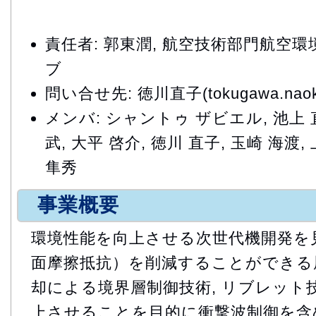
責任者: 郭東潤, 航空技術部門航空
ブ
問い合せ先: 徳川直子(tokugawa.naoko
メンバ: シャントゥ ザビエル, 池上 直
武, 大平 啓介, 徳川 直子, 玉崎 海渡,
隼秀
事業概要
環境性能を向上させる次世代機開発を見
面摩擦抵抗）を削減することができる層
却による境界層制御技術, リブレット
上させることを目的に衝撃波制御を含