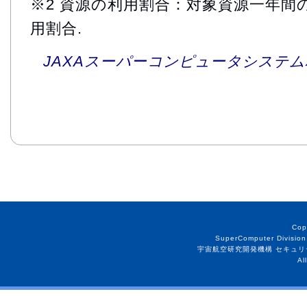
※2 資源の利用割合：対象資源一年間
用割合.
JAXAスーパーコンピュータシステム利
Cop
SuperComputer Division
宇宙航空研究開発機構 セキュリ
Al