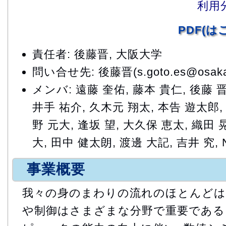
利用
PDF(
責任者: 後藤晋, 大阪大学
問い合せ先: 後藤晋(s.goto.es@osaka-u
メンバ: 遠藤 奎佑, 藤本 貴仁, 後藤 晋
井手 祐介, 久木元 翔太, 本告 遊太郎, 
野 元大, 逢坂 望, 大久保 恵太, 織田 
大, 田中 健太朗, 渡邊 大記, 吉井 究, Napa
事業概要
我々の身のまわりの流れのほとんどは
や制御はさまざまな分野で重要である.