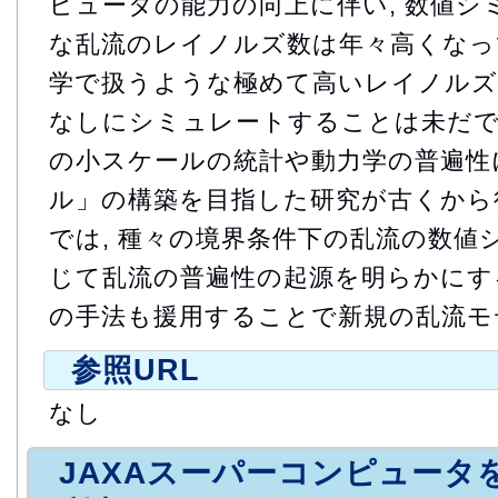
ピュータの能力の向上に伴い, 数値シ
な乱流のレイノルズ数は年々高くなって
学で扱うような極めて高いレイノルズ
なしにシミュレートすることは未だでき
の小スケールの統計や動力学の普遍性
ル」の構築を目指した研究が古くから行
では, 種々の境界条件下の乱流の数値
じて乱流の普遍性の起源を明らかにする
の手法も援用することで新規の乱流モ
参照URL
なし
JAXAスーパーコンピュータ