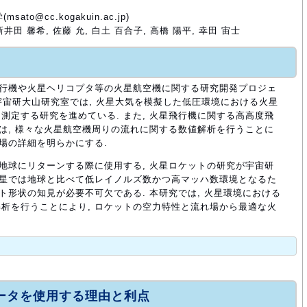
to@cc.kogakuin.ac.jp)
新井田 馨希, 佐藤 允, 白土 百合子, 高橋 陽平, 幸田 宙士
飛行機や火星ヘリコプタ等の火星航空機に関する研究開発プロジェ
XA宇宙研大山研究室では, 火星大気を模擬した低圧環境における火星
測定する研究を進めている. また, 火星飛行機に関する高高度飛
では, 様々な火星航空機周りの流れに関する数値解析を行うことに
れ場の詳細を明らかにする.
を地球にリターンする際に使用する, 火星ロケットの研究が宇宙研
火星では地球と比べて低レイノルズ数かつ高マッハ数環境となるた
ト形状の知見が必要不可欠である. 本研究では, 火星環境における
析を行うことにより, ロケットの空力特性と流れ場から最適な火
ュータを使用する理由と利点