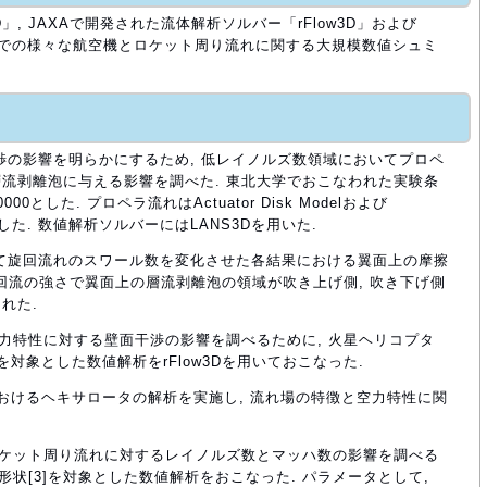
」, JAXAで開発された流体解析ソルバー「rFlow3D」および
境下での様々な航空機とロケット周り流れに関する大規模数値シュミ
渉の影響を明らかにするため, 低レイノルズ数領域においてプロペ
流剥離泡に与える影響を調べた. 東北大学でおこなわれた実験条
00とした. プロペラ流れはActuator Disk Modelおよび
いて模擬した. 数値解析ソルバーにはLANS3Dを用いた.
delを用いて旋回流れのスワール数を変化させた各結果における翼面上の摩擦
旋回流の強さで翼面上の層流剥離泡の領域が吹き上げ側, 吹き下げ側
れた.
空力特性に対する壁面干渉の影響を調べるために, 火星ヘリコプタ
タを対象とした数値解析をrFlow3Dを用いておこなった.
おけるヘキサロータの解析を実施し, 流れ場の特徴と空力特性に関
ロケット周り流れに対するレイノルズ数とマッハ数の影響を調べる
形状[3]を対象とした数値解析をおこなった. パラメータとして,