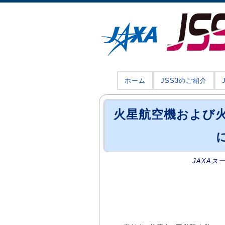
ホーム
JSS3のご紹介
火星航空機および
JAXAス