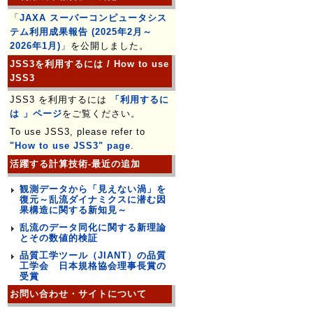
「
JAXA スーパーコンピュータシス
テム利用成果報告 (2025年2月～
2026年1月)
」を公開しました。
JSS3を利用するには / How to use
JSS3
JSS3 を利用するには
「利用するに
は 」ページ
をご覧ください。
To use JSS3, please refer to
"How to use JSS3" page
.
活躍する計算技術-最近の追加
観測データから「見えない渦」を
復元～乱流ダイナミクスに潜む因
果構造に関する新知見～
乱流のデータ同化に関する新理論
とその数値的検証
品質工学ツール（JIANT）の品質
工学会 日本規格協会理事長賞の
受賞
お問い合わせ・サイトについて