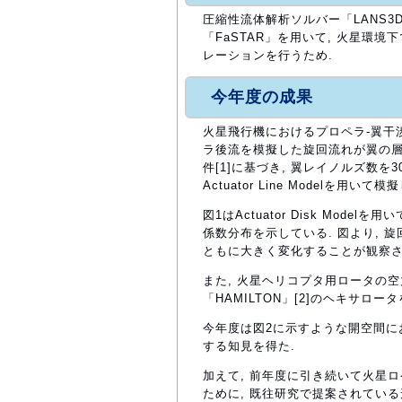
圧縮性流体解析ソルバー「LANS3D
「FaSTAR」を用いて, 火星環
レーションを行うため.
今年度の成果
火星飛行機におけるプロペラ-翼干
ラ後流を模擬した旋回流れが翼の層
件[1]に基づき, 翼レイノルズ数を300
Actuator Line Modelを用
図1はActuator Disk Mo
係数分布を示している. 図より, 
ともに大きく変化することが観察さ
また, 火星ヘリコプタ用ロータの
「HAMILTON」[2]のヘキサロー
今年度は図2に示すような開空間に
する知見を得た.
加えて, 前年度に引き続いて火星
ために, 既往研究で提案されている