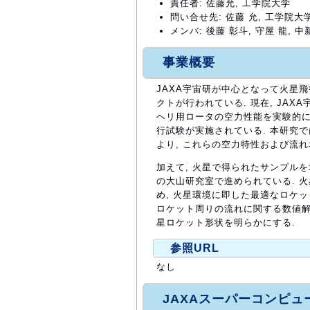
責任者: 佐藤允, 工学院大学
問い合せ先: 佐藤 允, 工学院大学(msa
メンバ: 後藤 彰斗, 守屋 龍, 中
事業概要
JAXA宇宙研が中心となって火星
クトが行われている. 現在, JA
ヘリ用ロータの空力性能を実験的に
行試験が実施されている. 本研究
より, これらの空力特性および流
加えて, 火星で得られたサンプル
の大山研究室で進められている. 
め, 火星環境に即した最適なロケッ
ロケット周りの流れに関する数値解
星ロケット形状を明らかにする.
参照URL
なし
JAXAスーパーコンピ