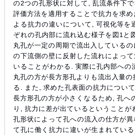
の2つの孔形状に対して, 乱流条件下で
評価方法を適用することで抗力を求めた.
よる抗力の違いについて, 可視化等を
ぞれの孔内部に流れ込む様子を図1と図2
丸孔が一定の周期で流出入しているのに
の下流側の壁に反射した流れによって
いることがわかる. 実際に孔内部への
丸孔の方が長方形孔よりも流出入量の
る. また, 求めた孔表面の抗力につい
長方形孔の方が小さくなるため, 孔へ
り, 抗力に差が出ているということがわ
孔形状によって孔への流入の仕方が異な
て孔に働く抗力に違いが生まれている