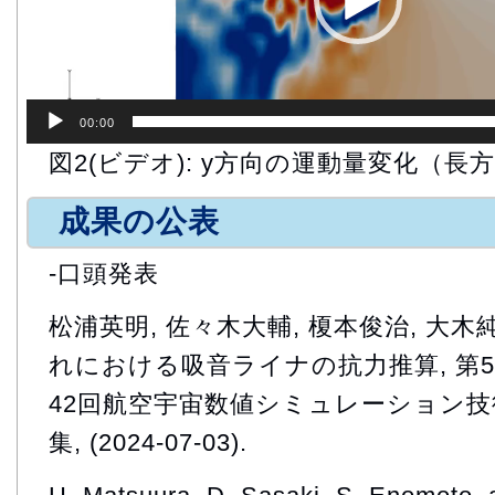
00:00
図2(ビデオ): y方向の運動量変化（長
成果の公表
-口頭発表
松浦英明, 佐々木大輔, 榎本俊治, 大木
れにおける吸音ライナの抗力推算, 第5
42回航空宇宙数値シミュレーション
集, (2024-07-03).