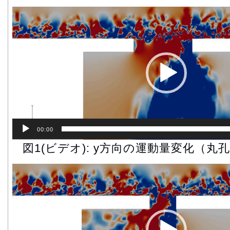
動
画
プ
レ
ー
ヤ
ー
00:00
図1(ビデオ): y方向の運動量変化（丸
動
画
プ
レ
ー
ヤ
ー