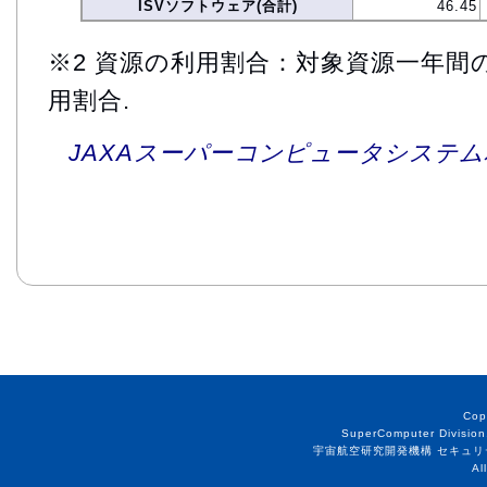
ISVソフトウェア(合計)
46.45
※2 資源の利用割合：対象資源一年間
用割合.
JAXAスーパーコンピュータシステム利
Cop
SuperComputer Division
宇宙航空研究開発機構 セキュリ
Al