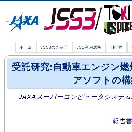
ホーム
JSS3のご紹介
JSS利用成果
刊行物
受託研究:自動車エンジン燃
アソフトの構
JAXAスーパーコンピュータシステム利
報告