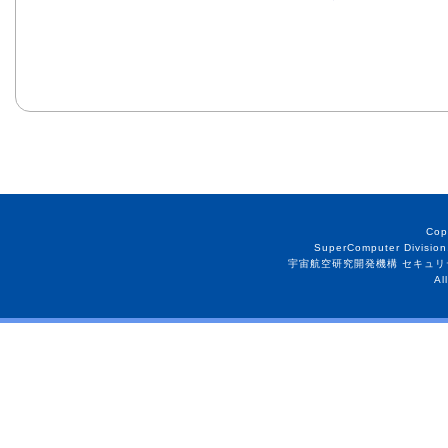
Cop
SuperComputer Division
宇宙航空研究開発機構 セキュリ
Al