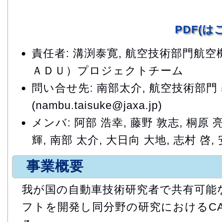
PDF(
責任者: 溝渕泰寛, 航空技術部門航
ＡＤＵ）プロジェクトチーム
問い合せ先: 南部太介, 航空技術部
(nambu.taisuke@jaxa.jp)
メンバ: 阿部 浩幸, 藤野 敦志, 桐原 亮
輝, 南部 太介, 大日向 大地, 志村 啓,
事業概要
我が国の自動車技術研究者で共有可能
フトを開発し同分野の研究におけるC