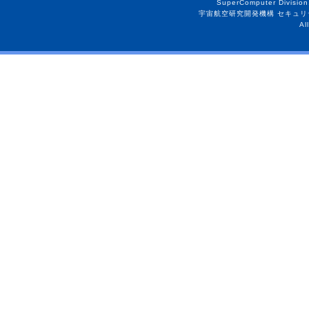
SuperComputer Division
宇宙航空研究開発機構 セキュリ
Al