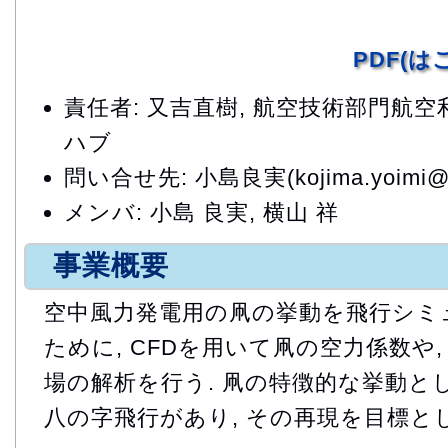
PDF(
責任者: 又吉直樹, 航空技術部門航
ハブ
問い合せ先: 小島良実(kojima.yoimi@ja
メンバ: 小島 良実, 横山 祥
事業概要
空中風力発電用の凧の挙動を飛行シミ
ために, CFDを用いて凧の空力係数や
場の解析を行う. 凧の特徴的な挙動とし
八の字飛行があり, その再現を目標と