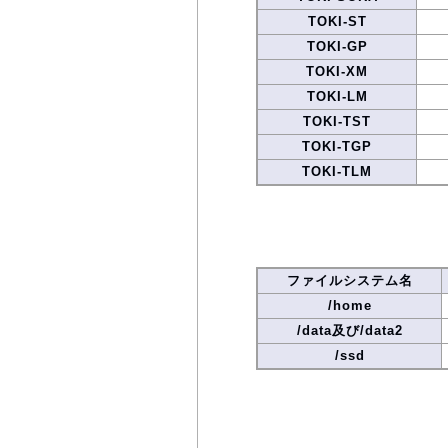
TOKI-ST
TOKI-GP
TOKI-XM
TOKI-LM
TOKI-TST
TOKI-TGP
TOKI-TLM
ファイルシステム名
/home
/data及び/data2
/ssd