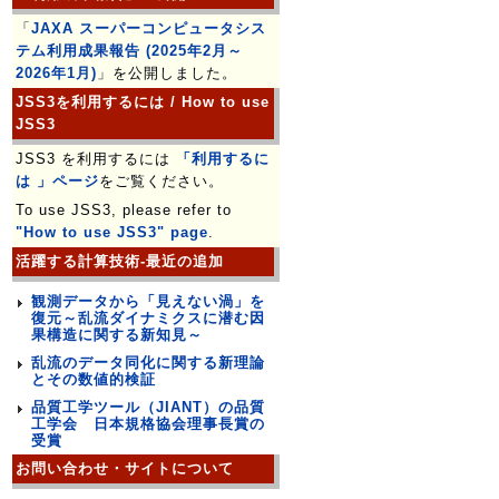
「
JAXA スーパーコンピュータシス
テム利用成果報告 (2025年2月～
2026年1月)
」を公開しました。
JSS3を利用するには / How to use
JSS3
JSS3 を利用するには
「利用するに
は 」ページ
をご覧ください。
To use JSS3, please refer to
"How to use JSS3" page
.
活躍する計算技術-最近の追加
観測データから「見えない渦」を
復元～乱流ダイナミクスに潜む因
果構造に関する新知見～
乱流のデータ同化に関する新理論
とその数値的検証
品質工学ツール（JIANT）の品質
工学会 日本規格協会理事長賞の
受賞
お問い合わせ・サイトについて