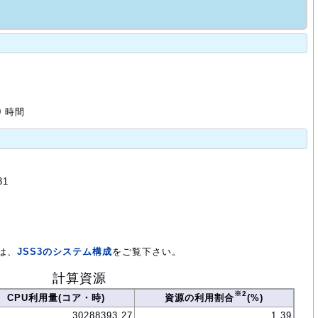
0 時間
31
は、
JSS3のシステム構成
をご覧下さい。
計算資源
※2
CPU利用量(コア・時)
資源の利用割合
(%)
30288393.27
1.39