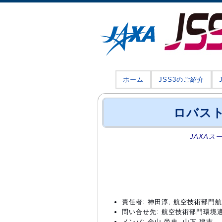
ホーム
JSS3のご紹介
ロバスト
JAXAス
責任者: 神田淳, 航空技術部
問い合せ先: 航空技術部門環境適合イノ
メンバ: 金山 尚史, 山下 建志