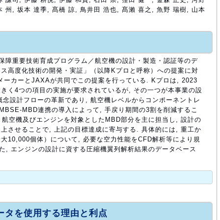
本 州, 坂本 達季, 髙橋 諒, 鳥井田 浩也, 髙瀨 喜之, 魚野 瑞樹, 山本
安全保障重要技術育成プログラム／航空機の設計・製造・認証等のデ
セス高度化技術の開発・実証」（以降Kプロと呼称）への提案に対
メーカーとJAXAが共同でこの提案を行っている. Kプロは, 2023
 大きく4つの項目の実施が要求されているが, その一つが本事業の設
, 概念設計フローの革新であり, 航空機レベルからコンポーネントレ
MBSE-MBD連携の導入によって, 手戻り期間の3割を削減するこ
は, 航空機及びエンジンを対象としたMBD部分を主に担当し, 設計の
させることで, 上記の目標達成に寄与する. 具体的には, 重工か
10,000個体）について, 必要な空力性能をCFD解析等により規
また, エンジンの設計に資する圧縮機翼列解析結果のデータベース
ュータを使用する理由と利点