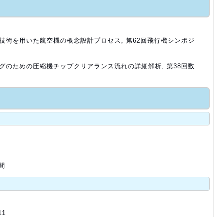
技術を用いた航空機の概念設計プロセス, 第62回飛行機シンポジ
グのための圧縮機チップクリアランス流れの詳細解析, 第38回数
間
11