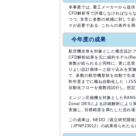
本事業では, 重工メーカーから提供
CFD解析等で評価しなければならな
つつ, 非常に多数の候補に対して
スが必要である. これらの条件を満
今年度の成果
航空機全体を対象とした概念設計フロ
CFD解析結果を元に縮約モデル(Redu
体数が絞られると同時に, 更に忠実
りよい設計個体へと絞り込みを実施し
て, 多数の航空機形状を自動で生成
昨年度までに概ね自動化した（JSS
自動化フローを複数回試行し, 想定
エンジン圧縮機を対象としたRAN
Zonal DESによる詳細解析に
実施し, 目標精度を満たした流れ
この成果は, NEDO（国立研究
（JPNP23012）の結果得られたも