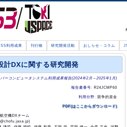
JSS利用成果
刊行物
研究開発活動
おしらせ・コラム
設計DXに関する研究開発
ーパーコンピュータシステム利用成果報告(2024年2月～2025年1月)
報告書番号
: R24JCMP60
利用分野
: 競争的資金
PDF(はここからダウンロード)
 航空機DXチーム
hofu.jaxa.jp)
林 謙司, 伊藤 耕悦, 伊藤 和貴, 石田 崇, 窪田 健一, 金森 正史, 河野