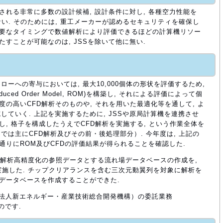
される非常に多数の設計候補, 設計条件に対し, 各種空力性能を
い. そのためには, 重工メーカーが認めるセキュリティを確保し
必要なタイミングで数値解析により評価できるほどの計算機リソー
たすことが可能なのは, JSSを除いて他に無い.
ーへの寄与においては, 最大10,000個体の形状を評価するため,
ced Order Model, ROM)を構築し, それによる評価によって個
度の高いCFD解析そのものや, それを用いた最適化等を通して, よ
ていく. 上記を実施するために, JSSや原局計算機を連携させ
し, 格子を構成したうえでCFD解析を実施する, という作業全体を
では主にCFD解析及びその前・後処理部分）. 今年度は, 上記の
通りにROM及びCFDの評価結果が得られることを確認した.
S解析高精度化の参照データとする流れ場データベースの作成を,
より実施した. チップクリアランスを含む三次元動翼列を対象に解析を
場データベースを作成することができた.
開発法人新エネルギー・産業技術総合開発機構）の委託業務
のです.