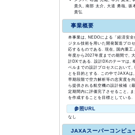
貴久, 南部 太介, 大道 勇哉, 坂
貴弘
事業概要
本事業は, NEDOによる「経済
ジタル技術を用いた開発製造プロ
応するものである. 現在, 国内重工
年度から2027年度までの期間で,
計DXである. 設計DXのテーマは
ベルまでの設計プロセスにおいて, 
とを目的とする. この中でJAXA
早期段階で空力解析等の忠実度を向上
ら提供される航空機の設計候補（最大
定期間内に評価完了させること, 
を作成することを目標としている.
参照URL
なし
JAXAスーパーコンピ