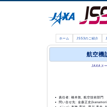
ホーム
JSS3のご紹介
航空機
JAXAス
責任者: 橋本敦, 航空技術部門
問い合せ先: 金森正史(kanamori@c
メンバ: 布施 亮祐, 早川 真未, 