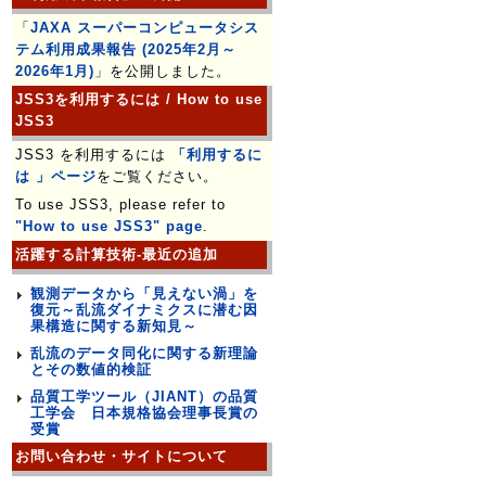
「
JAXA スーパーコンピュータシス
テム利用成果報告 (2025年2月～
2026年1月)
」を公開しました。
JSS3を利用するには / How to use
JSS3
JSS3 を利用するには
「利用するに
は 」ページ
をご覧ください。
To use JSS3, please refer to
"How to use JSS3" page
.
活躍する計算技術-最近の追加
観測データから「見えない渦」を
復元～乱流ダイナミクスに潜む因
果構造に関する新知見～
乱流のデータ同化に関する新理論
とその数値的検証
品質工学ツール（JIANT）の品質
工学会 日本規格協会理事長賞の
受賞
お問い合わせ・サイトについて