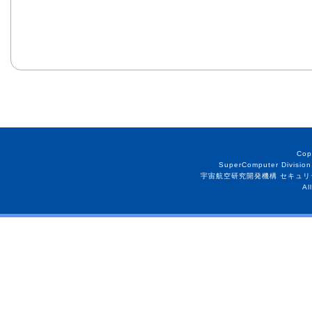
Cop
SuperComputer Division
宇宙航空研究開発機構 セキュリ
Al