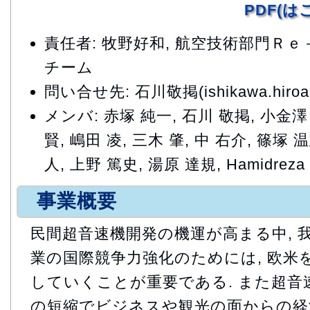
PDF(
責任者: 牧野好和, 航空技術部門Ｒ
チーム
問い合せ先: 石川敬掲(ishikawa.hiroaki
メンバ: 赤塚 純一, 石川 敬掲, 小金澤
賢, 嶋田 凌, 三木 肇, 中 右介, 篠塚 
人, 上野 篤史, 湯原 達規, Hamidreza K
事業概要
民間超音速機開発の機運が高まる中, 
業の国際競争力強化のためには, 欧米
していくことが重要である. また超音
の短縮でビジネスや観光の面からの経済