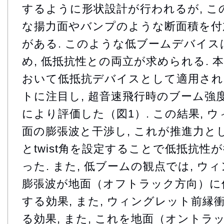
するように形状設計が行われるが, 
な揚力面やバンプのような断面積を付
がある. このような低ブームデバイ
め, 低抵抗性との両立が求められる. 
おいて低抵抗デバイスとして適用さ
トに注目し, 超音速飛行時のブーム強
により評価した（図1）. この結果, 
面の膨張波と干渉し, これが推進力とし
とtwist角を設定することで低抵抗性
った. また, 低ブームの観点では, 
膨張波が地面（オフトラック方向）に
する効果, また, ウィングレット前
る効果, また, これを地面（オント