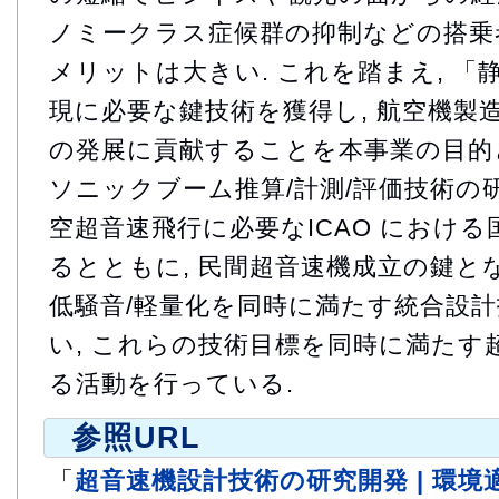
ノミークラス症候群の抑制などの搭乗者
メリットは大きい. これを踏まえ, 
現に必要な鍵技術を獲得し, 航空機製
の発展に貢献することを本事業の目的と
ソニックブーム推算/計測/評価技術の
空超音速飛行に必要なICAO におけ
るとともに, 民間超音速機成立の鍵とな
低騒音/軽量化を同時に満たす統合設
い, これらの技術目標を同時に満たす
る活動を行っている.
参照URL
「
超音速機設計技術の研究開発 | 環