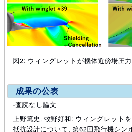
図2: ウィングレットが機体近傍場圧
成果の公表
-査読なし論文
上野篤史, 牧野好和: ウィングレット
抵抗設計について, 第62回飛行機シンポジ