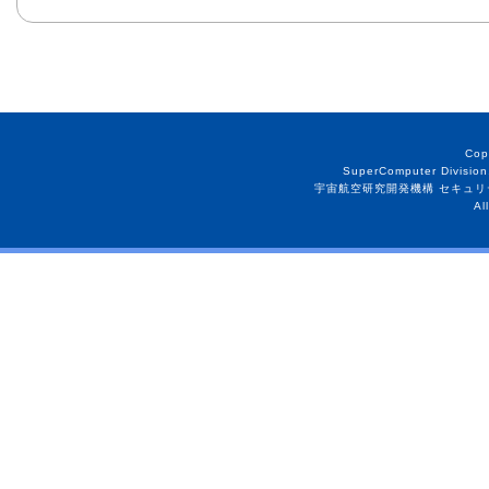
Cop
SuperComputer Division
宇宙航空研究開発機構 セキュリ
Al