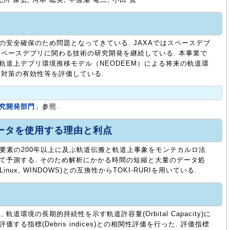
の安全確保のため問題となってきている. JAXAではスペースデブ
ペースデブリに関わる技術の研究開発を継続している. 本事業で
た軌道上デブリ環境推移モデル（NEODEEM）による将来の軌道環
対策の有効性等を評価している.
研究開発部門
」参照.
ュータを使用する理由と利点
超える要素の200年以上に及ぶ軌道伝搬と軌道上事象をモンテカルロ法
って予測する. そのため解析にかかる時間の短縮と大量のデータ処
Linux, WINDOWS)との互換性からTOKI-RURIを用いている.
道環境の長期的持続性を示す軌道許容量(Orbital Capacity)に
する指標(Debris indices)との相関性評価を行った. 評価指標