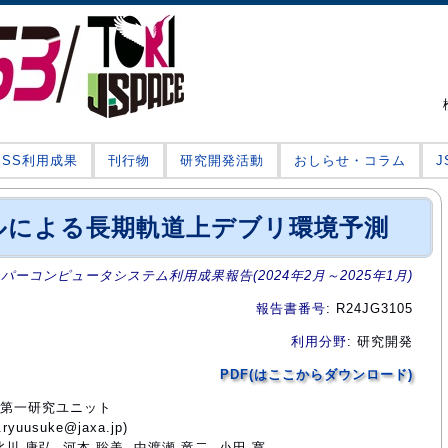
JSS利用成果
刊行物
研究開発活動
おしらせ・コラム
ルによる長期軌道上デブリ環境予測
ーパーコンピュータシステム利用成果報告(2024年2月～2025年1月)
報告書番号
: R24JG3105
利用分野
: 研究開発
PDF(はここからダウンロード)
門第一研究ユニット
uusuke@jaxa.jp)
北川 康弘, 河本 聡美, 中渡瀬 竜二, 小田 寛