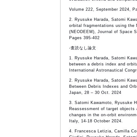
Volume 222, September 2024, P
2. Ryusuke Harada, Satomi Kawa
orbital fragmentations using the
(NEODEEM), Journal of Space Sa
Pages 395-402
-査読なし論文
1. Ryusuke Harada, Satomi Kawam
between a debris index and orbit
International Astronautical Congr
2. Ryusuke Harada, Satomi Kawa
Between Debris Indexes and Orb
Japan, 28 – 30 Oct. 2024
3. Satomi Kawamoto, Ryusuke Ha
Reassessment of target objects 
changes in the on-orbit environm
Italy, 14-18 October 2024.
4. Francesca Letizia, Camilla C