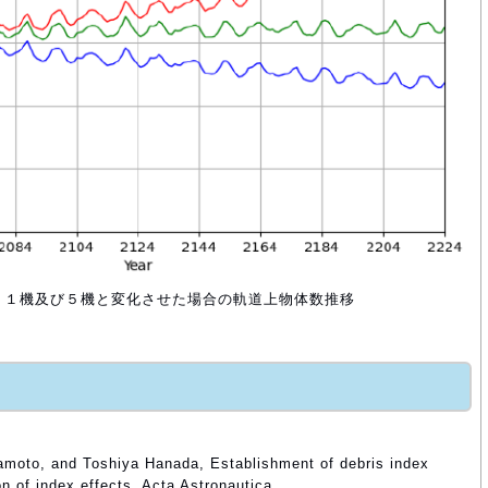
し, １機及び５機と変化させた場合の軌道上物体数推移
moto, and Toshiya Hanada, Establishment of debris index
on of index effects, Acta Astronautica