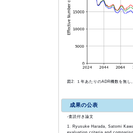
図2: １年あたりのADR機数を無
成果の公表
-査読付き論文
1. Ryusuke Harada, Satomi Kawa
evaluation criteria and comparis