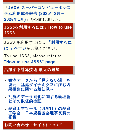
「
JAXA スーパーコンピュータシス
テム利用成果報告 (2025年2月～
2026年1月)
」を公開しました。
JSS3を利用するには / How to use
JSS3
JSS3 を利用するには
「利用するに
は 」ページ
をご覧ください。
To use JSS3, please refer to
"How to use JSS3" page
.
活躍する計算技術-最近の追加
観測データから「見えない渦」を
復元～乱流ダイナミクスに潜む因
果構造に関する新知見～
乱流のデータ同化に関する新理論
とその数値的検証
品質工学ツール（JIANT）の品質
工学会 日本規格協会理事長賞の
受賞
お問い合わせ・サイトについて