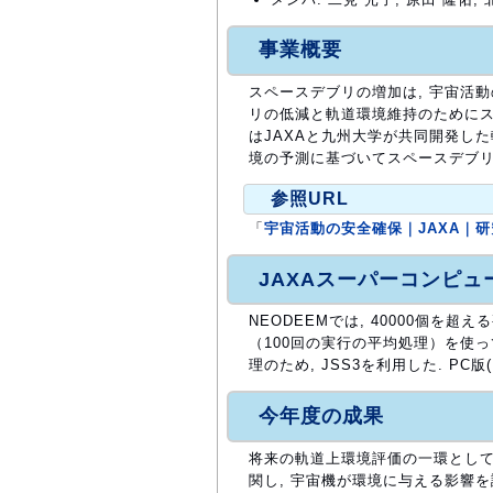
事業概要
スペースデブリの増加は, 宇宙活動
リの低減と軌道環境維持のためにス
はJAXAと九州大学が共同開発し
境の予測に基づいてスペースデブリ
参照URL
「
宇宙活動の安全確保｜JAXA｜
JAXAスーパーコンピ
NEODEEMでは, 40000個を
（100回の実行の平均処理）を使
理のため, JSS3を利用した. PC版(
今年度の成果
将来の軌道上環境評価の一環として, 軌
関し, 宇宙機が環境に与える影響を評価