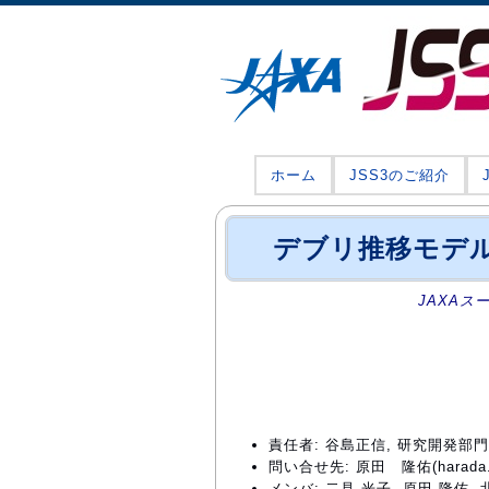
ホーム
JSS3のご紹介
デブリ推移モデ
JAXAス
責任者: 谷島正信, 研究開発部
問い合せ先: 原田 隆佑(harada.ry
メンバ: 二見 光子, 原田 隆佑, 