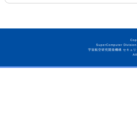
Cop
SuperComputer Division
宇宙航空研究開発機構 セキュリ
Al