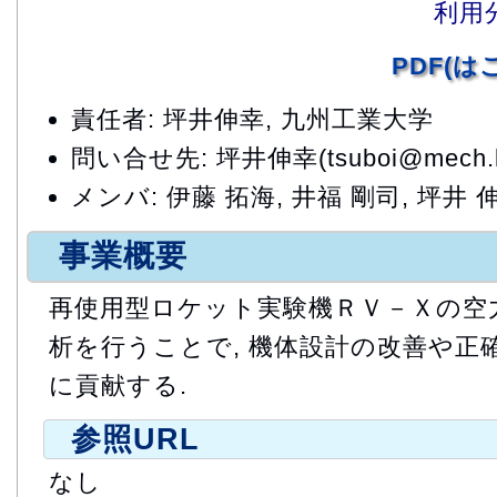
利用
PDF(
責任者: 坪井伸幸, 九州工業大学
問い合せ先: 坪井伸幸(tsuboi@mech.kyu
メンバ: 伊藤 拓海, 井福 剛司, 坪井 
事業概要
再使用型ロケット実験機ＲＶ－Ｘの空
析を行うことで, 機体設計の改善や正
に貢献する.
参照URL
なし