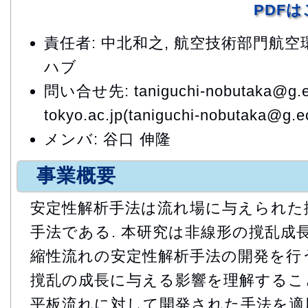
PDF
責任者: 中北和之, 航空技術部門航
ハブ
問い合せ先: taniguchi-nobutaka@g.e
tokyo.ac.jp(taniguchi-nobutaka@g.ec
メンバ: 谷口 伸隆
事業概要
安定性解析手法は流れ場に与えられた
手法である. 本研究は非線形の撹乱成
縮性流れの安定性解析手法の開発を行う
撹乱の成長に与える影響を理解すること
平板流れに対して開発された手法を適用