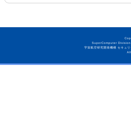
Cop
SuperComputer Division
宇宙航空研究開発機構 セキュリ
Al