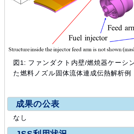
図1: ファンダクト内壁/燃焼器ケー
た燃料ノズル固体流体連成伝熱解析例
成果の公表
なし
JSS利用状況