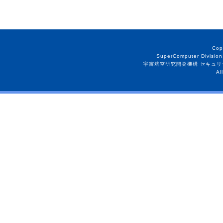
Cop
SuperComputer Division
宇宙航空研究開発機構 セキュリ
Al