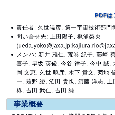
PDF
責任者: 久世暁彦, 第一宇宙技術部
問い合せ先: 上田陽子, 梶浦梨央
(ueda.yoko@jaxa.jp;kajiura.rio@jaxa
メンバ: 新井 雅仁, 荒巻 紀子, 藤崎 善
喜子, 早坂 英俊, 今谷 律子, 今中 誠,
岡 文恵, 久世 暁彦, 木下 貴文, 菊地 
一, 薙野 綾, 沼田 貴也, 須藤 洋志, 上
柊, 吉田 武仁, 吉田 純
事業概要