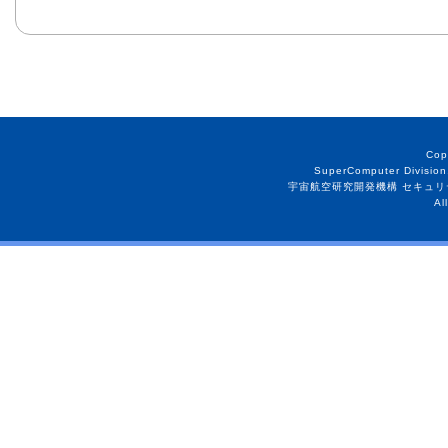
Cop
SuperComputer Division
宇宙航空研究開発機構 セキュリ
Al