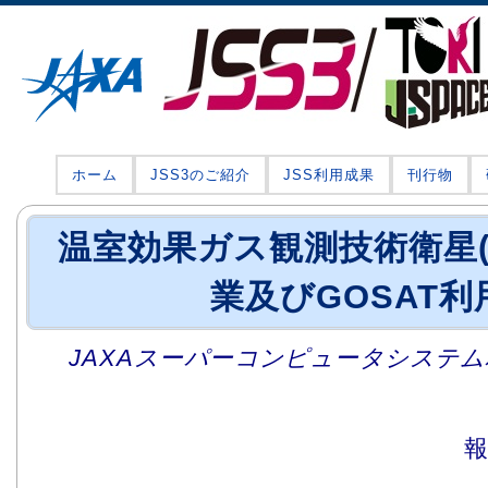
ホーム
JSS3のご紹介
JSS利用成果
刊行物
温室効果ガス観測技術衛星(G
業及びGOSAT利
JAXAスーパーコンピュータシステム利